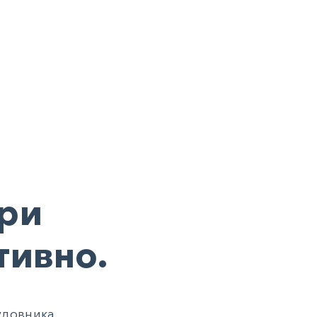
ири
тивно.
удовника.