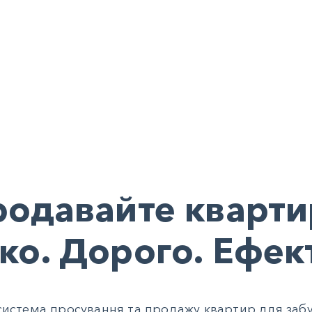
одавайте кварт
о. Дорого. Ефек
— система просування та продажу квартир для заб