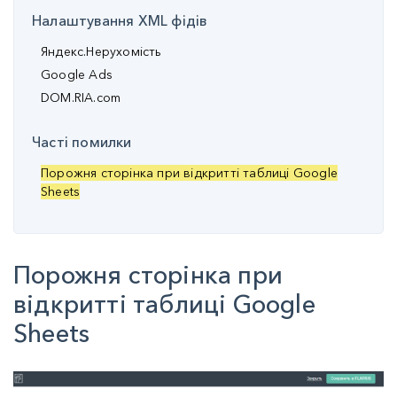
Налаштування XML фідів
Яндекс.Нерухомість
Google Ads
DOM.RIA.com
Часті помилки
Порожня сторінка при відкритті таблиці Google
Sheets
Порожня сторінка при
відкритті таблиці Google
Sheets